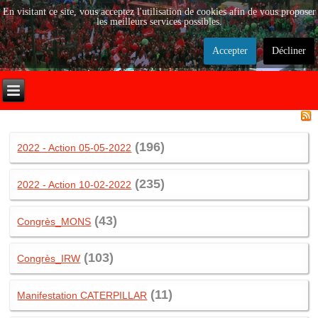
En visitant ce site, vous acceptez l'utilisation de cookies afin de vous proposer
les meilleurs services possibles.
Accepter
Décliner
(196)
2022 - Action 05-05-2022
(235)
2022 - Action 10-02-2022
(43)
Congrès_MONS
(103)
Congrès_IRW
(11)
Manifestation CATERPILLAR