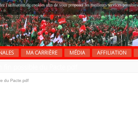
tez l'utilisation de cookies afin de vous proposer les meilleurs services possibles
NALES
MA CARRIÈRE
MÉDIA
AFFILIATION
 fin possible du Pacte.pdf
le du Pacte.pdf