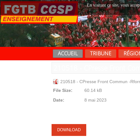
En visitant ce site, vous accep
ACCUEIL
TRIBUNE
RÉGIO
210518 - CPresse Front Com
210518 - CPresse Front Commun -Rform
File Size:
60.14 kB
Date:
8 mai 2023