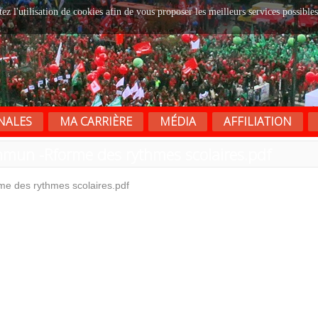
tez l'utilisation de cookies afin de vous proposer les meilleurs services possibles
NALES
MA CARRIÈRE
MÉDIA
AFFILIATION
mun -Rforme des rythmes scolaires.pdf
e des rythmes scolaires.pdf