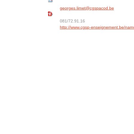
georges.limet@cgspacod.be
081/72.91.16
http://www.cgsp-enseignement.be/nam