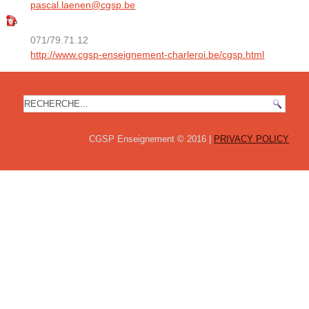
pascal.laenen@cgsp.be
071/79.71.12
http://www.cgsp-enseignement-charleroi.be/cgsp.html
Recherche
CGSP Enseignement © 2016 |
PRIVACY POLICY