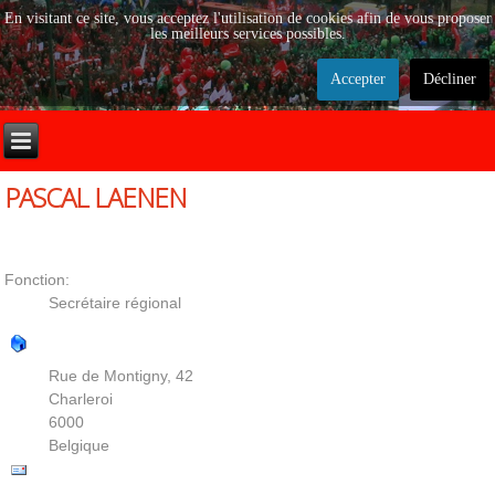
En visitant ce site, vous acceptez l'utilisation de cookies afin de vous proposer
les meilleurs services possibles.
Accepter
Décliner
PASCAL LAENEN
Contact
Fonction:
Secrétaire régional
Rue de Montigny, 42
Charleroi
6000
Belgique